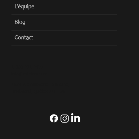
L'équipe
Blog
Contact
1-800-211-2477
info@cbtelecom.ca
4928 rue Ambroise-Lafortune,
Boisbriand, Québec J7H 1S6