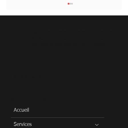
Assurez-vous d’avoir les meilleurs prix pour vos
services d'entreprise en prenant un rendez-
vous gratuit avec votre courtier CB Telecom.
5 raisons de choisir un forfait internet
Liens rapides
résidentiel illimité en 2024
Menu ENTREPRISE
Accueil
Services