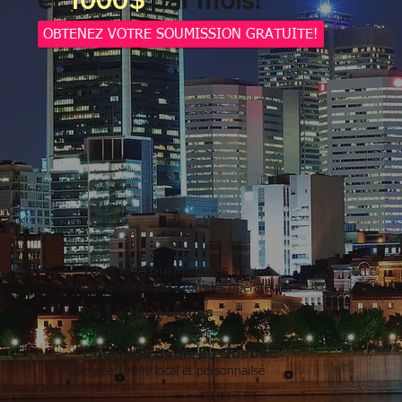
OBTENEZ VOTRE SOUMISSION GRATUITE!
Tous les founisseurs
Nous avans accès à tous les opérateurs.
De 1 à 300+ Lignes
Petites et grandes entreprises.
Courtage dédié au Québec
Service 100% local et personnailsé